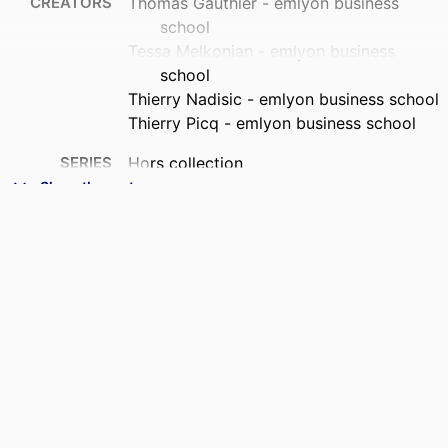
CREATORS
Thomas Gauthier - emlyon business
school
Tessa Melkonian - emlyon business
school
Thierry Nadisic - emlyon business school
Thierry Picq - emlyon business school
SERIES
Hors collection
Show the rest
PUBLISHER
Dunod; Malakoff
NUMBER OF
176
PAGES
IDENTIFIERS
9782100887019; 9944638709453
ACADEMIC
Leadership Institute; Department of Law,
UNIT
Management & Social Sciences; BRIO
- Behavioral Research In
Organizations; IFGE - Institut Français
de Gouvernement des Entreprises;