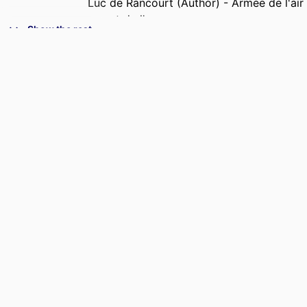
Luc de Rancourt (Author) - Armée de l'air
et de l'espace
Show the rest
PUBLISHER
Dunod; Malakoff
NUMBER OF
216
PAGES
IDENTIFIERS
9782100879342; 9927736109453
ACADEMIC
Leadership Institute; Department of Law,
UNIT
Management & Social Sciences
LANGUAGE
French
RESOURCE
Book
TYPE
LOCAL FIELDS
780193