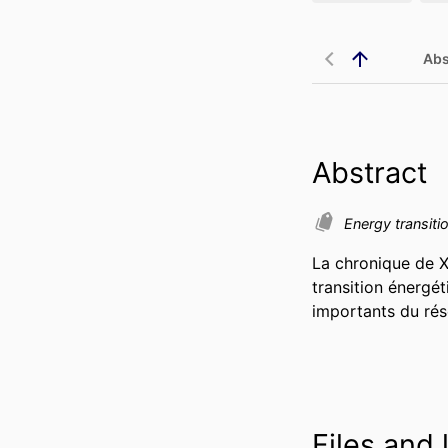
Abs
Abstract
Energy transiti
La chronique de Xa
transition énergéti
importants du ré
Files and 