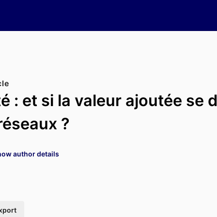
cle
té : et si la valeur ajoutée se 
 réseaux ?
ow author details
xport