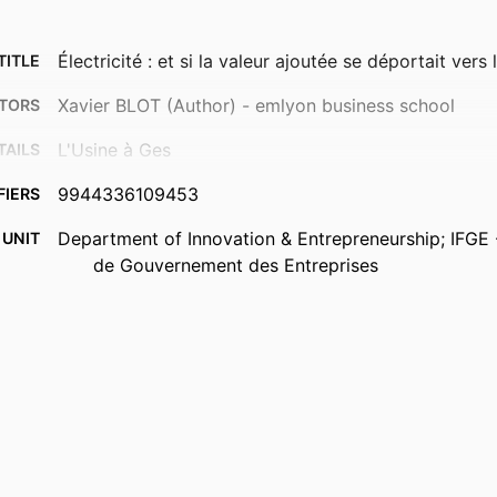
Électricité : et si la valeur ajoutée se déportait vers
TITLE
Xavier BLOT (Author) - emlyon business school
TORS
L'Usine à Ges
TAILS
9944336109453
FIERS
Department of Innovation & Entrepreneurship; IFGE -
 UNIT
de Gouvernement des Entreprises
French
UAGE
Newspaper article
TYPE