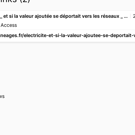
Électricité _ et si la valeur ajoutée se déportait vers les réseaux _ - L'Usine à Ges
 Access
ws