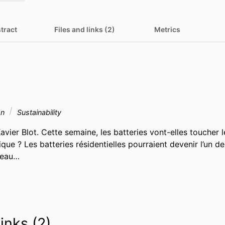
tract
Files and links (2)
Metrics
on
Sustainability
vier Blot. Cette semaine, les batteries vont-elles toucher le
que ? Les batteries résidentielles pourraient devenir l’un des
seau…
links (2)