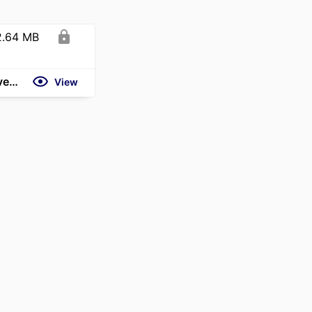
2.64 MB
https://usineages.fr/electricite-et-si-la-valeur-ajoutee-se-deportait-vers-les-reseaux/
View