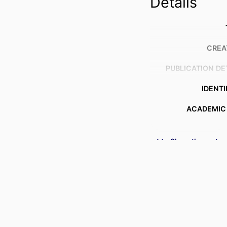
Details
CREA
PUBLICATION DE
IDENTI
ACADEMIC
Show the rest
LANG
RESOURCE 