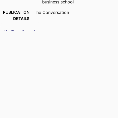
business school
PUBLICATION
The Conversation
DETAILS
NUMBER OF
5
Show the rest
PAGES
IDENTIFIERS
9954772409453
ACADEMIC
Department of Law, Management & Social
UNIT
Sciences
LANGUAGE
French
RESOURCE
Newspaper article
TYPE