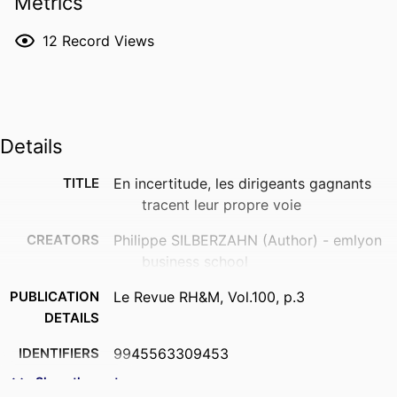
Metrics
12
Record Views
Details
TITLE
En incertitude, les dirigeants gagnants
tracent leur propre voie
CREATORS
Philippe SILBERZAHN (Author) - emlyon
business school
PUBLICATION
Le Revue RH&M, Vol.100, p.3
DETAILS
IDENTIFIERS
9945563309453
Show the rest
ACADEMIC
Department of Innovation &