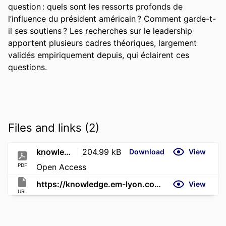
question : quels sont les ressorts profonds de 
l’influence du président américain ? Comment garde-t-
il ses soutiens ? Les recherches sur le leadership 
apportent plusieurs cadres théoriques, largement 
validés empiriquement depuis, qui éclairent ces 
questions.
Files and links (2)
knowledge.em-lyon.com-Le pouvoir de Donald Trump à la lumière de la recherche en leadership
204.99 kB
Download
View
PDF
Open Access
https://knowledge.em-lyon.com/le-pouvoir-de-donald-trump-a-la-lumiere-de-la-recherche-en-leadership/
View
URL