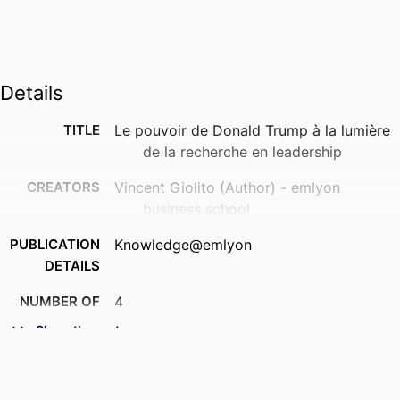
Details
TITLE
Le pouvoir de Donald Trump à la lumière
de la recherche en leadership
CREATORS
Vincent Giolito (Author) - emlyon
business school
PUBLICATION
Knowledge@emlyon
DETAILS
NUMBER OF
4
PAGES
Show the rest
IDENTIFIERS
9968276909453
ACADEMIC
STORM - Strategy and Organization; I2E -