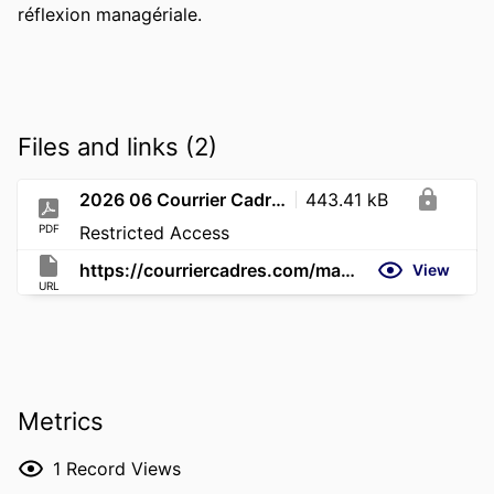
réflexion managériale.
Files and links (2)
2026 06 Courrier Cadres Indicateurs et management Nadisic_2
443.41 kB
PDF
Restricted Access
https://courriercadres.com/management-sortir-du-piege-des-indicateurs-pour-renouer-avec-le-terrain/
View
URL
Metrics
1
Record Views