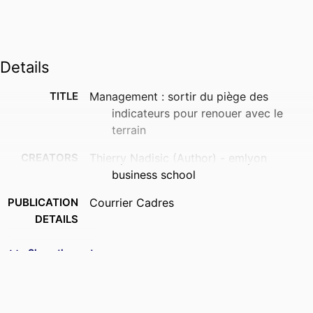
Details
TITLE
Management : sortir du piège des
indicateurs pour renouer avec le
terrain
CREATORS
Thierry Nadisic (Author) - emlyon
business school
PUBLICATION
Courrier Cadres
DETAILS
NUMBER OF
3
Show the rest
PAGES
IDENTIFIERS
9961977909453