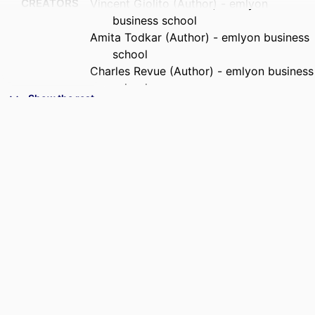
CREATORS
Vincent Giolito (Author) - emlyon
business school
Amita Todkar (Author) - emlyon business
school
Charles Revue (Author) - emlyon business
school
Show the rest
PUBLICATION
Knowledge@emlyon
DETAILS
NUMBER OF
4
PAGES
IDENTIFIERS
9968277309453
ACADEMIC
STORM - Strategy and Organization; I2E -
UNIT
Institute for Impactful Innovation &
Entrepreneurship; IFGE - Institut
Français de Gouvernement des
Entreprises; Department of Strategy