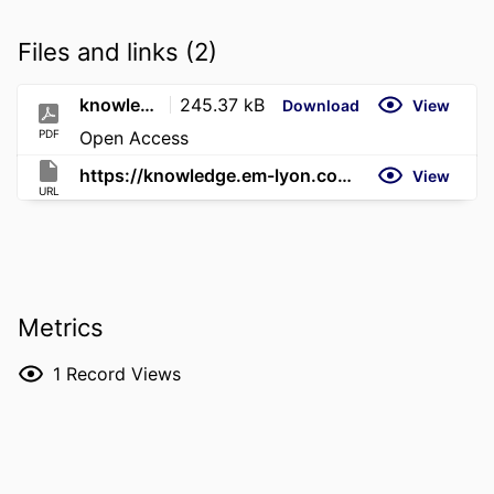
Files and links (2)
knowledge.em-lyon.com-Observatoire 2026 des transformations LIntelligence artificielle chasse-t-elle lécologie des priori-1
245.37 kB
Download
View
PDF
Open Access
https://knowledge.em-lyon.com/observatoire-2026-des-transformations-lintelligence-artificielle-chasse-t-elle-lecologie-des-priorites-strategiques/
View
URL
Metrics
1
Record Views