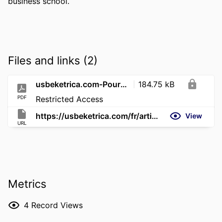
business school.
Files and links (2)
usbeketrica.com-Pourquoi les organisations doivent se méfier des scénarios positifs
184.75 kB
PDF
Restricted Access
https://usbeketrica.com/fr/article/pourquoi-les-organisations-doivent-se-mefier-des-scenarios-positifs
View
URL
Metrics
4
Record Views