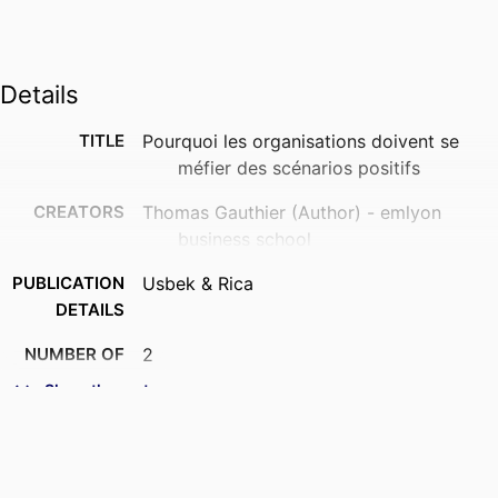
Details
TITLE
Pourquoi les organisations doivent se
méfier des scénarios positifs
CREATORS
Thomas Gauthier (Author) - emlyon
business school
PUBLICATION
Usbek & Rica
DETAILS
NUMBER OF
2
PAGES
Show the rest
IDENTIFIERS
9961877809453
ACADEMIC
Department of Strategy & Organization;
UNIT
Alternative Futures Institute