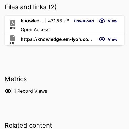
Files and links (2)
knowledge.em-lyon.com-Quand la guerre devient hybride nous sommes tous concernés
471.58 kB
Download
View
PDF
Open Access
https://knowledge.em-lyon.com/quand-la-guerre-devient-hybride-nous-sommes-tous-concernes/
View
URL
Metrics
1
Record Views
Related content