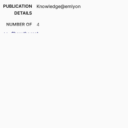
PUBLICATION
Knowledge@emlyon
DETAILS
NUMBER OF
4
PAGES
Show the rest
IDENTIFIERS
9964478009453
ACADEMIC
Department of Marketing
UNIT
LANGUAGE
French
RESOURCE
Newspaper article
TYPE