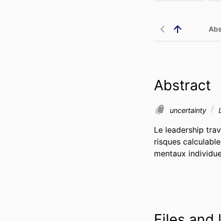
Abs
Abstract
uncertainty
L
Le leadership trav
risques calculable
mentaux individuel
Files and 