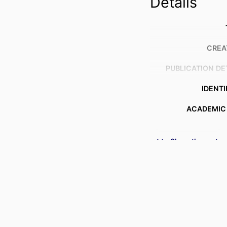
Details
CREA
PUBLICATION DE
IDENTI
ACADEMIC
Show the rest
LANG
RESOURCE 