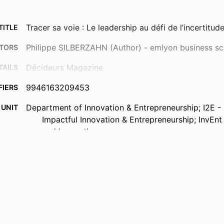
Tracer sa voie : Le leadership au défi de l’incertitud
TITLE
Philippe SILBERZAHN (Author) - emlyon business sc
TORS
Décideurs Magazine
TAILS
9946163209453
FIERS
Department of Innovation & Entrepreneurship; I2E - I
 UNIT
Impactful Innovation & Entrepreneurship; InvEnt
and Innovation
French
UAGE
Newspaper article
TYPE