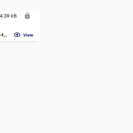
4.39 kB
https://www.decideurs-magazine.com/ressources-humaines/63624-tracer-sa-voie-le-leadership-au-defi-de-l-incertitude.html
View