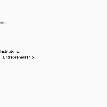
e
hool
nstitute for
 - Entrepreneurship