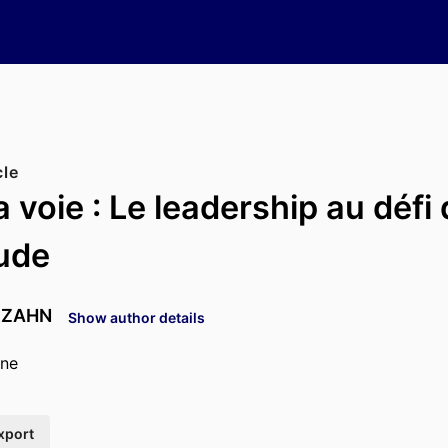
cle
 voie : Le leadership au défi
tude
ERZAHN
Show author details
ine
xport