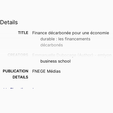
Details
TITLE
Finance décarbonée pour une économie
durable : les financements
décarbonés
CREATORS
Emmanuelle Dubocage (Author) - emlyon
business school
PUBLICATION
FNEGE Médias
DETAILS
PUBLISHER
FNEGE
Show the rest
IDENTIFIERS
9966478109453
ACADEMIC
IFGE - Institut Français de Gouvernement